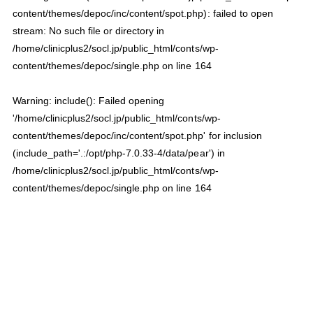
content/themes/depoc/inc/content/spot.php): failed to open
stream: No such file or directory in
/home/clinicplus2/socl.jp/public_html/conts/wp-
content/themes/depoc/single.php
on line
164
Warning
: include(): Failed opening
'/home/clinicplus2/socl.jp/public_html/conts/wp-
content/themes/depoc/inc/content/spot.php' for inclusion
(include_path='.:/opt/php-7.0.33-4/data/pear') in
/home/clinicplus2/socl.jp/public_html/conts/wp-
content/themes/depoc/single.php
on line
164