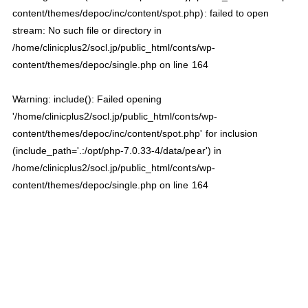
content/themes/depoc/inc/content/spot.php): failed to open
stream: No such file or directory in
/home/clinicplus2/socl.jp/public_html/conts/wp-
content/themes/depoc/single.php
on line
164
Warning
: include(): Failed opening
'/home/clinicplus2/socl.jp/public_html/conts/wp-
content/themes/depoc/inc/content/spot.php' for inclusion
(include_path='.:/opt/php-7.0.33-4/data/pear') in
/home/clinicplus2/socl.jp/public_html/conts/wp-
content/themes/depoc/single.php
on line
164