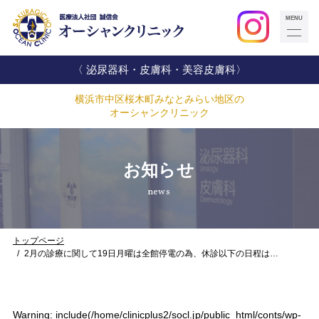
〈 泌尿器科・皮膚科・美容皮膚科〉
横浜市中区桜木町みなとみらい地区の
オーシャンクリニック
お知らせ
news
トップページ
2月の診療に関して19日月曜は全館停電の為、休診以下の日程は…
Warning
: include(/home/clinicplus2/socl.jp/public_html/conts/wp-