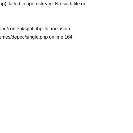
p): failed to open stream: No such file or
nc/content/spot.php' for inclusion
themes/depoc/single.php
on line
164