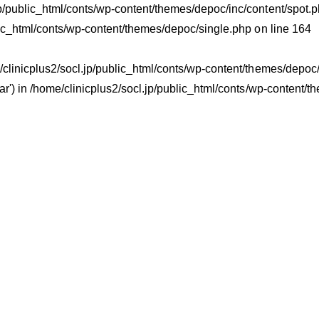
jp/public_html/conts/wp-content/themes/depoc/inc/content/spot.ph
lic_html/conts/wp-content/themes/depoc/single.php
on line
164
e/clinicplus2/socl.jp/public_html/conts/wp-content/themes/depoc/i
ar') in
/home/clinicplus2/socl.jp/public_html/conts/wp-content/