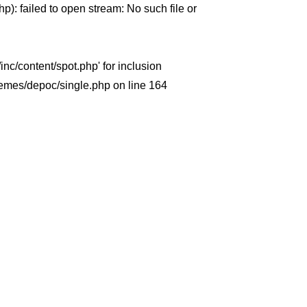
p): failed to open stream: No such file or
nc/content/spot.php' for inclusion
themes/depoc/single.php
on line
164