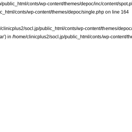
jp/public_html/conts/wp-content/themes/depoc/inc/content/spot.ph
lic_html/conts/wp-content/themes/depoc/single.php
on line
164
e/clinicplus2/socl.jp/public_html/conts/wp-content/themes/depoc/i
ar') in
/home/clinicplus2/socl.jp/public_html/conts/wp-content/