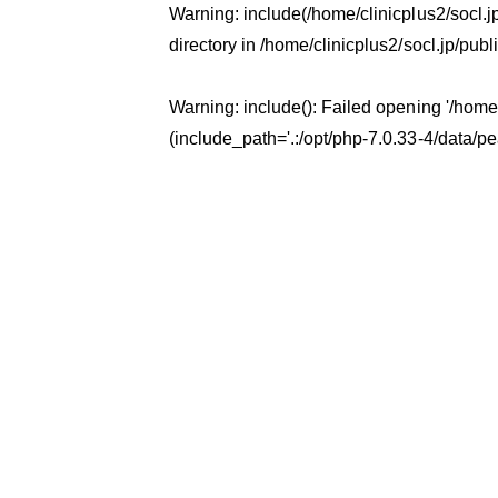
Warning
: include(/home/clinicplus2/socl.
directory in
/home/clinicplus2/socl.jp/pub
Warning
: include(): Failed opening '/hom
(include_path='.:/opt/php-7.0.33-4/data/pe