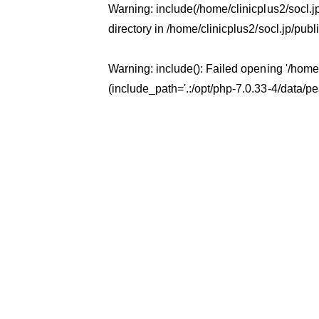
Warning
: include(/home/clinicplus2/socl.
directory in
/home/clinicplus2/socl.jp/pub
Warning
: include(): Failed opening '/hom
(include_path='.:/opt/php-7.0.33-4/data/pe