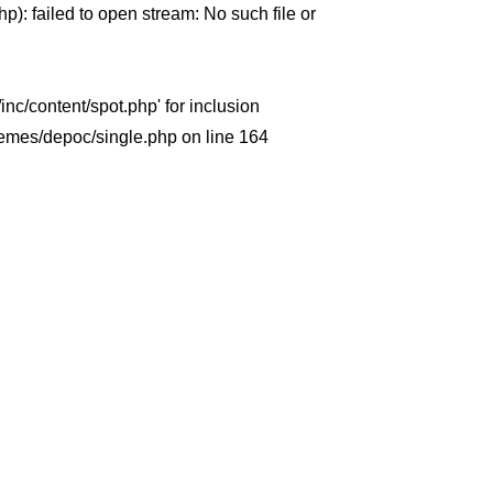
p): failed to open stream: No such file or
nc/content/spot.php' for inclusion
themes/depoc/single.php
on line
164