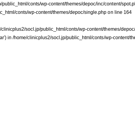
jp/public_html/conts/wp-content/themes/depoc/inc/content/spot.ph
lic_html/conts/wp-content/themes/depoc/single.php
on line
164
e/clinicplus2/socl.jp/public_html/conts/wp-content/themes/depoc/i
ar') in
/home/clinicplus2/socl.jp/public_html/conts/wp-content/